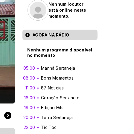
Nenhum locutor
está online neste
momento.
AGORA NA RÁDIO
Nenhum programa disponível
no momento
05:00
Manhã Sertaneja
08:00
Bons Momentos
11:00
87 Noticias
favorito
16:00
Coração Sertanejo
19:00
Ediçao Hits
20:00
Terra Sertaneja
22:00
Tic Toc